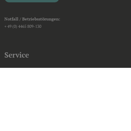
Notfall / Betriebsstörungen:
+ 49 (0) 4465 809-130
Service
Impressum
Datenschutzinformationen
Cookie Einstellungen
Direkt-Kontakt
AGB & HSSE Richtlinie
BIL Leitungsauskunft
Barrierefreiheit
Barriere melden