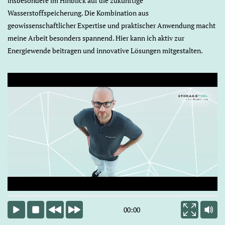
insbesondere im Hinblick auf die zukünftige
Wasserstoffspeicherung. Die Kombination aus
geowissenschaftlicher Expertise und praktischer Anwendung macht
meine Arbeit besonders spannend. Hier kann ich aktiv zur
Energiewende beitragen und innovative Lösungen mitgestalten.
Video lädt
00:00
Start
Stop
Zurück
Vor
Vollbild
Ton a