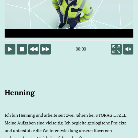
Video lädt
00:00
Start
Stop
Zurück
Vor
Vollbild
Ton a
Henning
Ich bin Henning und arbeite seit zwei Jahren bei STORAG ETZEL.
Meine Aufgaben sind vielseitig. Ich begleite geologische Projekte
und unterstütze die Weiterentwicklung unserer Kavernen –