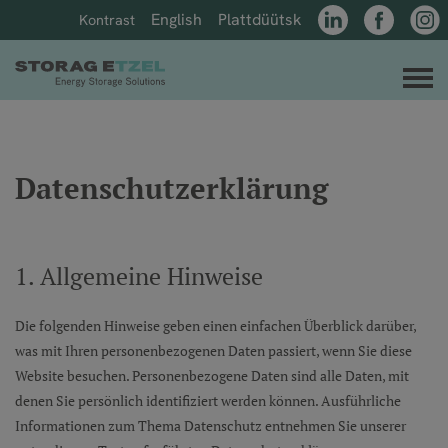
Direkt zum Inhalt der Seite springen
Direkt zur Hauptnavigation springen
English
Plattdüütsk
Kontrast
LinkedIn
Facebook
Insta
Link zur Startseite
M
Datenschutzerklärung
1. Allgemeine Hinweise
Die folgenden Hinweise geben einen einfachen Überblick darüber,
was mit Ihren personenbezogenen Daten passiert, wenn Sie diese
Website besuchen. Personenbezogene Daten sind alle Daten, mit
denen Sie persönlich identifiziert werden können. Ausführliche
Informationen zum Thema Datenschutz entnehmen Sie unserer