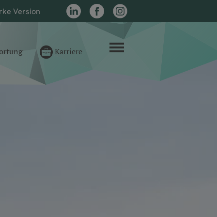
rke Version
LinkedIn
Facebook
Instagram
Menü
ortung
Karriere