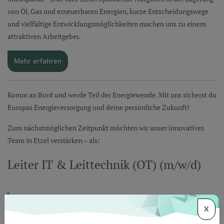
von Öl, Gas und erneuerbaren Energien, kurze Entscheidungswege
und vielfältige Entwicklungsmöglichkeiten machen uns zu einem
attraktiven Arbeitgeber.
Mehr erfahren
Komm an Bord und werde Teil der Energiewende. Mit uns sicherst du
Europas Energieversorgung und deine persönliche Zukunft!
Zum nächstmöglichen Zeitpunkt möchten wir unser innovatives
Team in Etzel verstärken – als:
Leiter IT & Leittechnik (OT) (m/w/d)
X