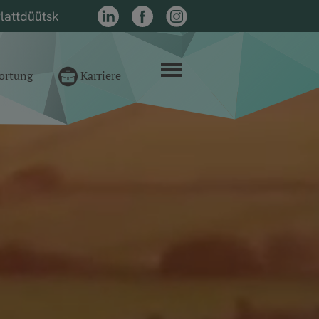
lattdüütsk
LinkedIn
Facebook
Instagram
Menü
ortung
Karriere