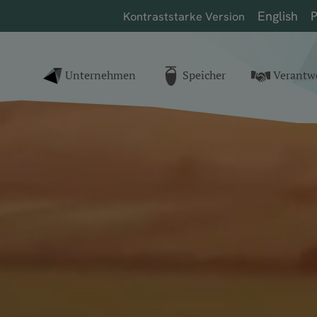
English
P
Kontrast
starke Version
nk zur Startseite
Unternehmen
Speicher
Verantw