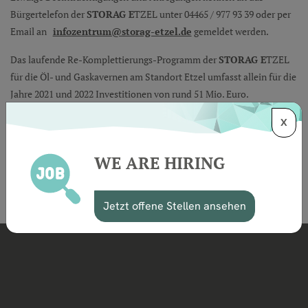
Bürgertelefon der
STORAG E
TZEL unter 04465 / 977 93 39 oder per
Email an
infozentrum@storag-etzel.de
gemeldet werden.
Das laufende Re-Komplettierungs-Programm der
STORAG E
TZEL
für die Öl- und Gaskavernen am Standort Etzel umfasst allein für die
Jahre 2021 und 2022 Investitionen von rund 51 Mio. Euro.
STORAG E
TZEL bedankt sich ausdrücklich bei den Nachbarn in
X
Etzel für das entgegengebrachte Verständnis.
WE ARE HIRING
Zurück zur Übersicht
Jetzt offene Stellen ansehen