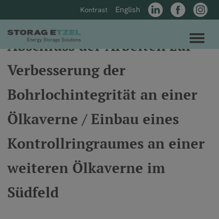
Direkt zum Inhalt der Seite springen
Direkt zur Hauptnavigation springen
English
Kontrast
LinkedIn
Facebook
Instagr
Link zur Startseite
Men
Abschluss der Arbeiten zur
Verbesserung der
Bohrlochintegrität an einer
Ölkaverne / Einbau eines
Kontrollringraumes an einer
weiteren Ölkaverne im
Südfeld