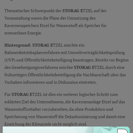
Thematischer Schwerpunkt der
STORAG E
TZEL auf der
Veranstaltung waren die Pläne der Umnutzung des
Kavernenspeichers Etzel für Wasserstoff als Speicher für
erneuerbare Energie.
Hintergrund: STORAG E
TZEL möchte ein
Rahmenbetriebsplanverfahren mit Umweltverträglichkeitsprüfung
(UVP) und Öffentlichkeitsbeteiligung beantragen. Bereits vor Beginn
des Genehmigungsverfahrens möchte
STORAG E
TZEL durch eine
frühzeitigen Öffentlichkeitsbeteiligung die Nachbarschaft über das
Vorhaben informieren und in Diskussion eintreten.
Für
STORAG E
TZEL ist dies ein weiterer logischer Schritt zum
erklärten Ziel des Unternehmens, die Kavernenanlage Etzel auf das
Wasserstoffzeitalter vorzubereiten, da ohne Produktion und
Speicherung von Wasserstoff die Dekarbonisierung und damit eine
Erreichung der Klimaziele nicht möglich sind.