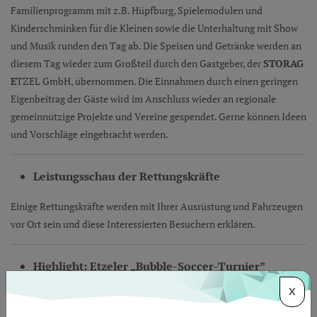
Familienprogramm mit z.B. Hüpfburg, Spielemodulen und
Kinderschminken für die Kleinen sowie die Unterhaltung mit Show
und Musik runden den Tag ab. Die Speisen und Getränke werden an
diesem Tag wieder zum Großteil durch den Gastgeber, der
STORAG
E
TZEL GmbH, übernommen. Die Einnahmen durch einen geringen
Eigenbeitrag der Gäste wird im Anschluss wieder an regionale
gemeinnützige Projekte und Vereine gespendet. Gerne können Ideen
und Vorschläge eingebracht werden.
Leistungsschau der Rettungskräfte
Einige Rettungskräfte werden mit Ihrer Ausrüstung und Fahrzeugen
vor Ort sein und diese Interessierten Besuchern erklären.
Highlight: Etzeler „Bubble-Soccer-Turnier”
X
Anlässlich seines fünfjährigen Bestehens konnte das
Etzeler
„Bubble-Soccer-Turnier”
zu einem Gastspiel bei der Infobox