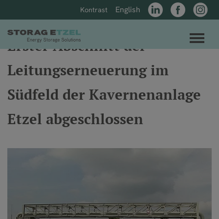
Direkt zum Inhalt der Seite springen
Direkt zur Hauptnavigation springen
English
Kontrast
LinkedIn
Facebook
Instagr
Link zur Startseite
Men
Erster Abschnitt der
Leitungserneuerung im
Südfeld der Kavernenanlage
Etzel abgeschlossen