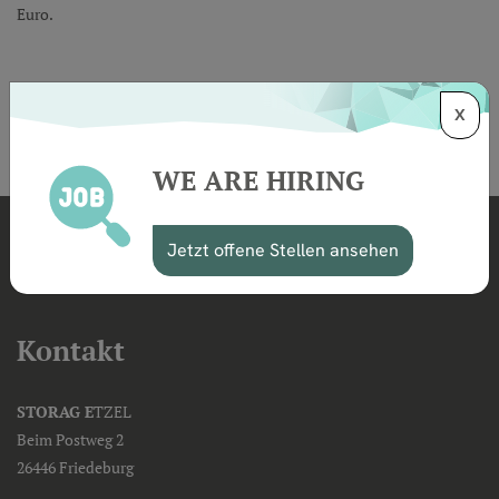
Euro.
Zurück zur Übersicht
X
WE ARE HIRING
Jetzt offene Stellen ansehen
Kontakt
STORAG E
TZEL
Beim Postweg 2
26446 Friedeburg