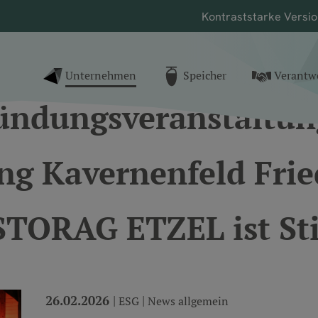
Kontrast
starke Versi
nk zur Startseite
Unternehmen
Speicher
Verantw
()
ründungsveranstaltun
ung Kavernenfeld Fri
STORAG ETZEL ist Sti
26.02.2026
|
|
ESG
News allgemein