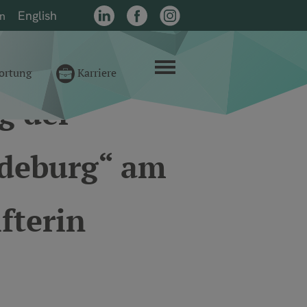
English
on
LinkedIn
Facebook
Instagram
Menü
ortung
Karriere
g der
edeburg“ am
fterin