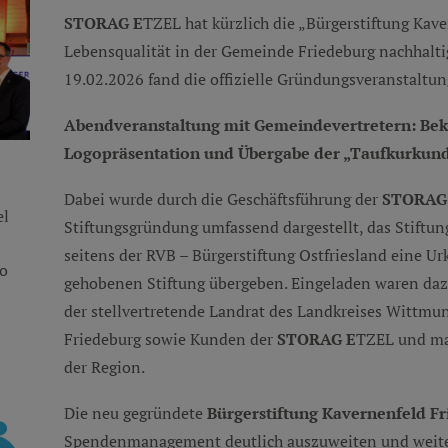
STORAG E
TZEL hat kürzlich die „Bürgerstiftung Kav
Lebensqualität in der Gemeinde Friedeburg nachhalti
19.02.2026 fand die offizielle Gründungsveranstaltung
Abendveranstaltung mit Gemeindevertretern: Be
Logopräsentation und Übergabe der „Taufkurkund
Dabei wurde durch die Geschäftsführung der
STORAG
el
Stiftungsgründung umfassend dargestellt, das Stiftung
seitens der RVB – Bürgerstiftung Ostfriesland eine Ur
go
gehobenen Stiftung übergeben. Eingeladen waren daz
der stellvertretende Landrat des Landkreises Wittmu
Friedeburg sowie Kunden der
STORAG E
TZEL und ma
der Region.
Die neu gegründete
Bürgerstiftung Kavernenfeld F
Spendenmanagement deutlich auszuweiten und weiter