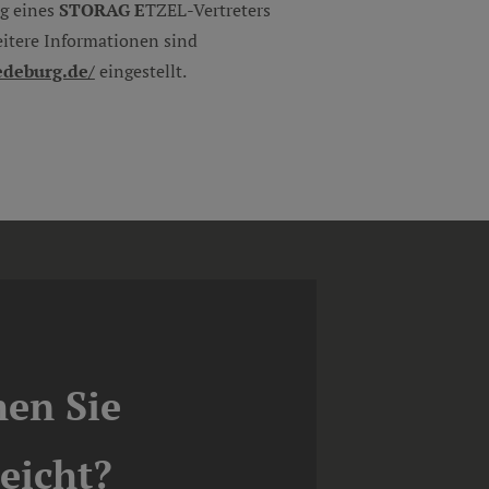
ng eines
STORAG E
TZEL-Vertreters
eitere Informationen sind
edeburg.de/
eingestellt.
hen Sie
leicht?