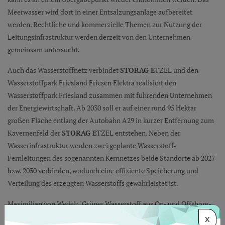
Meerwasser wird dort in einer Entsalzungsanlage aufbereitet
werden. Rechtliche und kommerzielle Themen zur Nutzung der
Leitungsinfrastruktur werden derzeit von den Unternehmen
gemeinsam untersucht.
Auch das Wasserstoffnetz verbindet
STORAG E
TZEL und den
Wasserstoffpark Friesland Friesen Elektra realisiert den
Wasserstoffpark Friesland zusammen mit führenden Unternehmen
der Energiewirtschaft. Ab 2030 soll er auf einer rund 95 Hektar
großen Fläche entlang der Autobahn A29 in kurzer Entfernung zum
Kavernenfeld der
STORAG E
TZEL entstehen. Neben der
Wasserinfrastruktur werden zwei geplante Wasserstoff-
Fernleitungen des sogenannten Kernnetzes beide Standorte ab 2027
bzw. 2030 verbinden, wodurch eine effiziente Speicherung und
Verteilung des erzeugten Wasserstoffs gewährleistet ist.
Maximilian von Wedel: "Grüner Wasserstoff aus On- und Offshore-
Wind sowie regionalen Photovoltaik-Parks ist sauber, nachhaltig
X