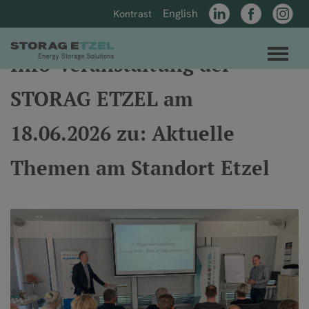
Direkt zum Inhalt der Seite springen
Direkt zur Hauptnavigation springen
English
Kontrast
LinkedIn
Facebook
Instagr
Link zur Startseite
Men
Info-Veranstaltung der
STORAG ETZEL am
18.06.2026 zu: Aktuelle
Themen am Standort Etzel