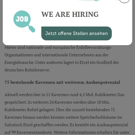
Deutschland und Nordwesteuropa. Am Standort Etzel in
WE ARE HIRING
Ostfriesland baut, unterhält und vermietet das Unternehmen seit
1971 untertägige Speicherkapazität für Gas und Öl.
Jetzt offene Stellen ansehen
Namhafte internationale Mieter aus der Energiebranche
Mieter sind nationale und europäische Erdölbevorratungs-
Organisationen und internationale Unternehmen aus der
Energiebranche. Unter anderem lagert in Etzel ein Großteil der
deutschen Rohölreserve.
75 bestehende Kavernen mit weiterem Ausbaupotenzial
Aktuell werden hier in 51 Kavernen rund 4,5 Mrd. Kubikmeter Gas
gespeichert. In weiteren 24 Kavernen werden über 10 Mio.
Kubikmeter Rohöl gelagert. Über die zurzeit bestehenden 75
Kavernen hinaus werden können weitere Speicherhohlräume im
Salzstock Etzel geschaffen werden. Es besteht ein Ausbaupotenzial
auf 99 Kavernenstandorte. Weitere Informationen erhalten Sie unter