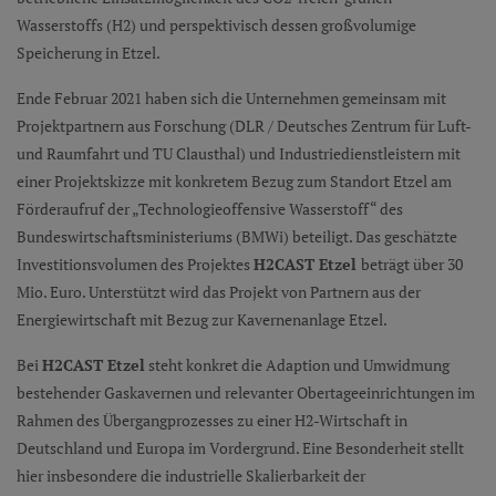
Wasserstoffs (H2) und perspektivisch dessen großvolumige
Speicherung in Etzel.
Ende Februar 2021 haben sich die Unternehmen gemeinsam mit
Projektpartnern aus Forschung (DLR / Deutsches Zentrum für Luft-
und Raumfahrt und TU Clausthal) und Industriedienstleistern mit
einer Projektskizze mit konkretem Bezug zum Standort Etzel am
Förderaufruf der „Technologieoffensive Wasserstoff“ des
Bundeswirtschaftsministeriums (BMWi) beteiligt. Das geschätzte
Investitionsvolumen des Projektes
H2CAST Etzel
beträgt über 30
Mio. Euro. Unterstützt wird das Projekt von Partnern aus der
Energiewirtschaft mit Bezug zur Kavernenanlage Etzel.
Bei
H2CAST Etzel
steht konkret die Adaption und Umwidmung
bestehender Gaskavernen und relevanter Obertageeinrichtungen im
Rahmen des Übergangprozesses zu einer H2-Wirtschaft in
Deutschland und Europa im Vordergrund. Eine Besonderheit stellt
hier insbesondere die industrielle Skalierbarkeit der