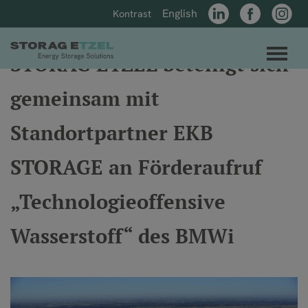
Direkt zum Inhalt der Seite springen
Direkt zur Hauptnavigation springen
English
Kontrast
LinkedIn
Facebook
Instagr
Link zur Startseite
Men
STORAG ETZEL beteiligt sich
gemeinsam mit
Standortpartner EKB
STORAGE an Förderaufruf
„Technologieoffensive
Wasserstoff“ des BMWi