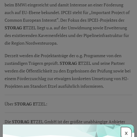
beim BMWi eingereicht und damit Interesse an einer Förderung
auch auf EU-Ebene bekundet. IPCEI steht für „Important Project of
Common European Interest“. Der Fokus des IPCEI-Projektes der
STORAG
E
TZEL liegt u.a. auf der Umwidmung sowie Erweiterung
des existierenden Kavernenfeldes und der Pipelineinfrastruktur für
die Region Nordwesteuropa.
Derzeit werden die Projektanträge der o.g. Programme von den
zuständigen Trägern geprüft.
STORAG
E
TZEL und seine Partner
werden die Öffentlichkeit zu den Ergebnissen der Prüfung sowie bei
einem Förderzuschlag zur etwaigen konkreten Umsetzung von H2-
Projekten am Standort Etzel ausführlich informieren.
Über
STORAG
E
TZEL:
Die
STORAG
E
TZEL GmbH ist der größte unabhängige Anbieter
von Kavernenspeichern in Deutschland und leistet damit einen
X
wertvollen Beitrag zur Energiesicherheit und Gasnetzstabilität in