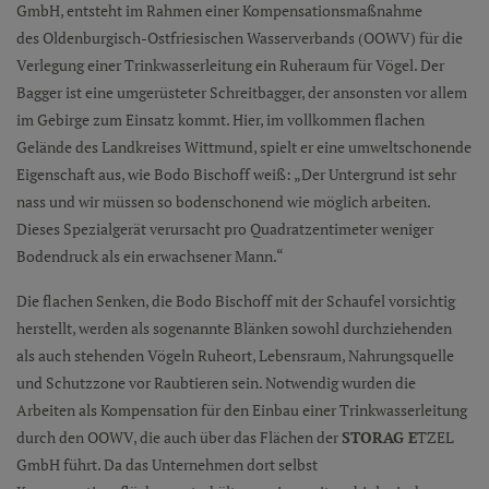
GmbH, entsteht im Rahmen einer Kompensationsmaßnahme
des Oldenburgisch-Ostfriesischen Wasserverbands (OOWV) für die
Verlegung einer Trinkwasserleitung ein Ruheraum für Vögel. Der
Bagger ist eine umgerüsteter Schreitbagger, der ansonsten vor allem
im Gebirge zum Einsatz kommt. Hier, im vollkommen flachen
Gelände des Landkreises Wittmund, spielt er eine umweltschonende
Eigenschaft aus, wie Bodo Bischoff weiß: „Der Untergrund ist sehr
nass und wir müssen so bodenschonend wie möglich arbeiten.
Dieses Spezialgerät verursacht pro Quadratzentimeter weniger
Bodendruck als ein erwachsener Mann.“
Die flachen Senken, die Bodo Bischoff mit der Schaufel vorsichtig
herstellt, werden als sogenannte Blänken sowohl durchziehenden
als auch stehenden Vögeln Ruheort, Lebensraum, Nahrungsquelle
und Schutzzone vor Raubtieren sein. Notwendig wurden die
Arbeiten als Kompensation für den Einbau einer Trinkwasserleitung
durch den OOWV, die auch über das Flächen der
STORAG E
TZEL
GmbH führt. Da das Unternehmen dort selbst