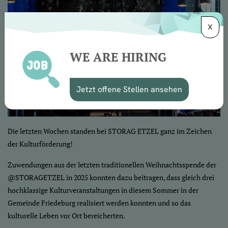
X
WE ARE HIRING
Jetzt offene Stellen ansehen
Die letzten Wochen standen bei STORAG ETZEL ganz im Zeichen
der Kulturförderung!
Zuwendungen aus der letzten traditionellen Weihnachtsspende der
@STORAGETZEL in 2025 konnten dazu beitragen, dass gleich drei
hochklassige Kulturveranstaltungen in diesem Sommer in der
Gemeinde Friedeburg realisiert werden konnten und so das
kulturelle Leben vor Ort bereicherten.