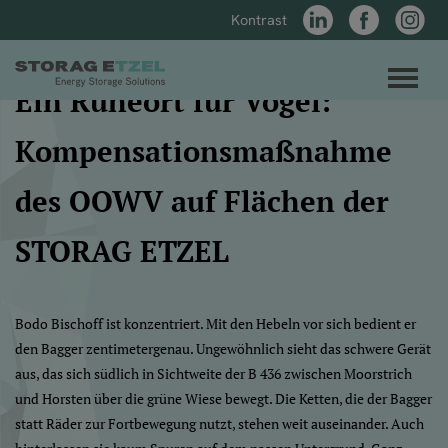
Kontrast
LinkedIn
Facebook
Instagr
Direkt zum Inhalt der Seite springen
Direkt zur Hauptnavigation springen
Link zur Startseite
Men
Ein Ruheort für Vögel:
Kompensationsmaßnahme
des OOWV auf Flächen der
STORAG ETZEL
Bodo Bischoff ist konzentriert. Mit den Hebeln vor sich bedient er
den Bagger zentimetergenau. Ungewöhnlich sieht das schwere Gerät
aus, das sich südlich in Sichtweite der B 436 zwischen Moorstrich
und Horsten über die grüne Wiese bewegt. Die Ketten, die der Bagger
statt Räder zur Fortbewegung nutzt, stehen weit auseinander. Auch