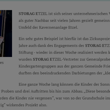
STORAG E
TZEL ist sich seiner unternehmerischen
als guter Nachbar seit vielen Jahren gezielt gemein
Umfeld der Kavernenanlage Etzel.
Ein sehr gutes Beispiel ist hierfür ist das Zirkuspro
Jahre auch dank des Engagements der
STORAG E
TZE
Stiftung - wieder in dieser Woche realisiert werden
wurden
STORAG E
TZEL-Vertreter zur Generalprob
es
Kindergartengruppen aus der ganzen Gemeinde Fri
durften den beeindruckenden Darbietungen der „kl
Eine ganze Woche lang können die Kinder der Sonn
 Proben und drei Auftritten bis hin zum Abbau. „Diese beson
werden die Kinder nie vergessen“, war von so der Grundschule i
ig“ wirkendes Projekt also.