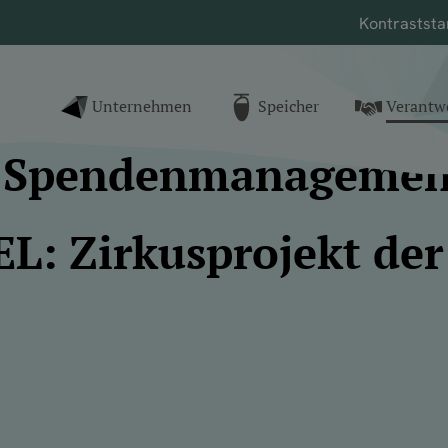
Kontrast
sta
nk zur Startseite
Unternehmen
Speicher
Verantw
()
s Spendenmanagemen
: Zirkusprojekt der