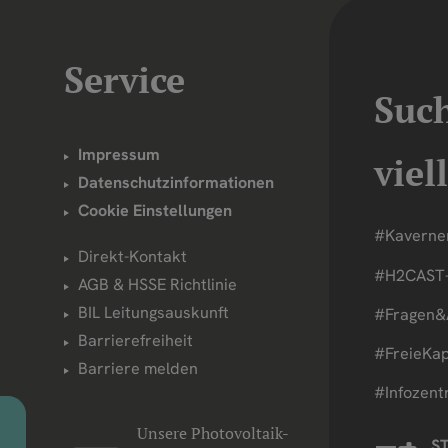
Service
Suc
Impressum
viel
Datenschutzinformationen
Cookie Einstellungen
#Kaverne
Direkt-Kontakt
#H2CAST-
AGB & HSSE Richtlinie
BIL Leitungsauskunft
#Fragen&
Barrierefreiheit
#FreieKap
Barriere melden
#Infozen
Unsere Photovoltaik-
ST