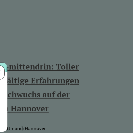
mittendrin: Toller
X
lfältige Erfahrungen
achwuchs auf der
 in Hannover
l/Wittmund/Hannover