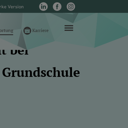
rke Version
LinkedIn
Facebook
Instagram
Menü
ortung
Karriere
t bei
 Grundschule