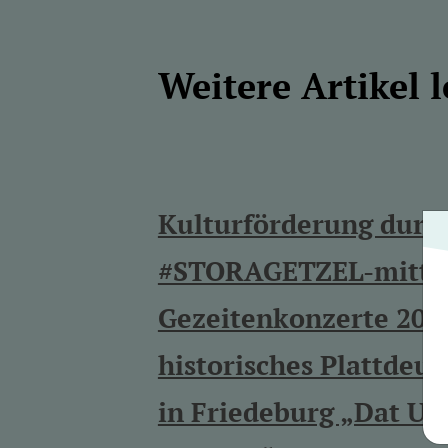
Weitere Artikel 
Kulturförderung durc
#STORAGETZEL-mitten
Gezeitenkonzerte 202
historisches Plattdeu
in Friedeburg „Dat Un