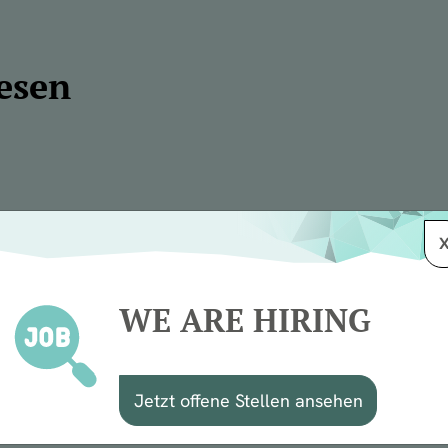
lesen
h
@STORAG ETZEL-
drin: Zwei
Austausch & vie
WE ARE HIRING
6 und
mit dem MINT-N
tsch-Schauspiel
IdeenExpo 2026
Jetzt offene Stellen ansehen
glück van
Friedeburg-Etze
26.06.2026