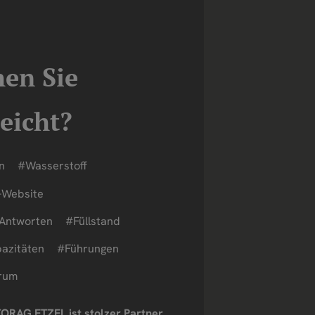
hen Sie
leicht?
n
#Wasserstoff
Website
Antworten
#Füllstand
azitäten
#Führungen
trum
ORAG ETZEL ist stolzer Partner