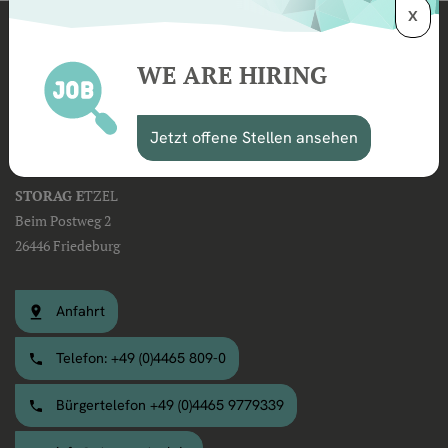
X
WE ARE HIRING
Kontakt
Jetzt offene Stellen ansehen
STORAG E
TZEL
Beim Postweg 2
26446 Friedeburg
Anfahrt
Telefon: +49 (0)4465 809-0
Bürgertelefon +49 (0)4465 9779339