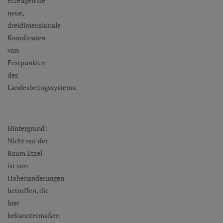
erzeugen sie
neue,
dreidimensionale
Koordinaten
von
Festpunkten
des
Landesbezugssystems.
Hintergrund:
Nicht nur der
Raum Etzel
ist von
Höhenänderungen
betroffen, die
hier
bekanntermaßen