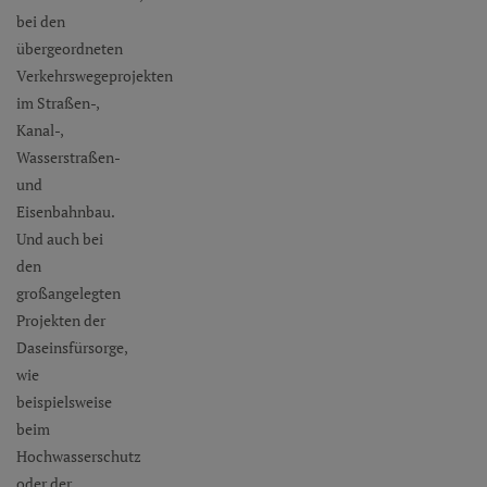
bei den
übergeordneten
Verkehrswegeprojekten
im Straßen-,
Kanal-,
Wasserstraßen-
und
Eisenbahnbau.
Und auch bei
den
großangelegten
Projekten der
Daseinsfürsorge,
wie
beispielsweise
beim
Hochwasserschutz
oder der