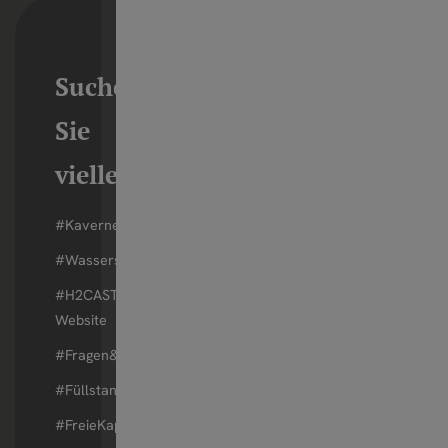
Suchen
Sie
vielleicht?
#Kavernen
#Wasserstoff
#H2CAST-
Website
#Fragen&Antworten
#Füllstand
#FreieKapazitäten