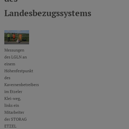
Landesbezugssystems
Messungen
des LGLN an
einem
Höhenfestpunkt
des
Kavernenbetreibers
im Etzeler
Klei-weg,
links ein
Mitarbeiter
der STORAG
ETZEL