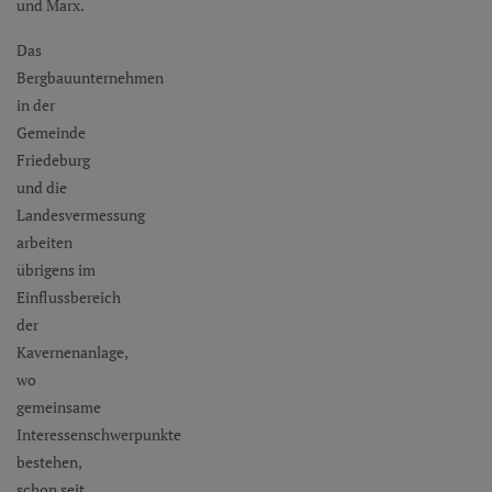
und Marx.
Das
Bergbauunternehmen
in der
Gemeinde
Friedeburg
und die
Landesvermessung
arbeiten
übrigens im
Einflussbereich
der
Kavernenanlage,
wo
gemeinsame
Interessenschwerpunkte
bestehen,
schon seit