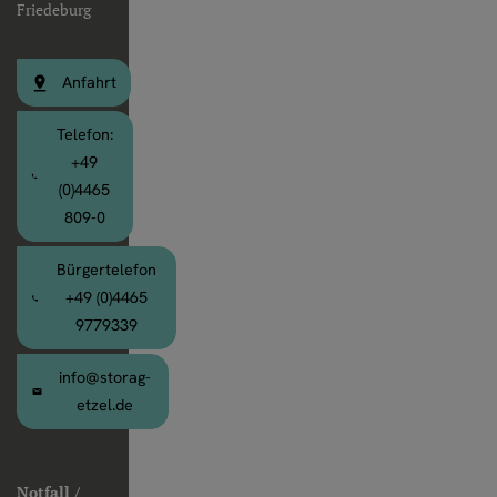
Friedeburg
Anfahrt
Telefon:
+49
(0)4465
809-0
Bürgertelefon
+49 (0)4465
9779339
info@storag-
etzel.de
Notfall /