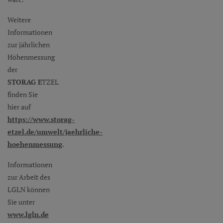
Weitere
Informationen
zur jährlichen
Höhenmessung
der
STORAG
E
TZEL
finden Sie
hier auf
https://www.storag-
etzel.de/umwelt/jaehrliche-
hoehenmessung
.
Informationen
zur Arbeit des
LGLN können
Sie unter
www.lgln.de