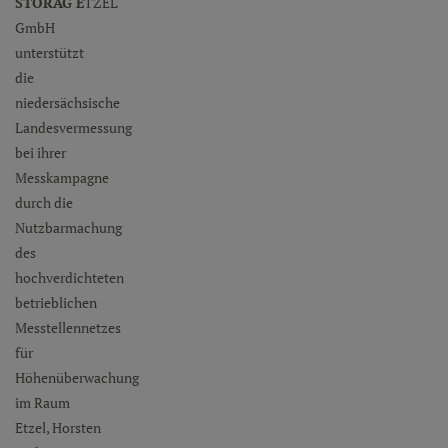
STORAG
E
TZEL
GmbH
unterstützt
die
niedersächsische
Landesvermessung
bei ihrer
Messkampagne
durch die
Nutzbarmachung
des
hochverdichteten
betrieblichen
Messtellennetzes
für
Höhenüberwachung
im Raum
Etzel, Horsten