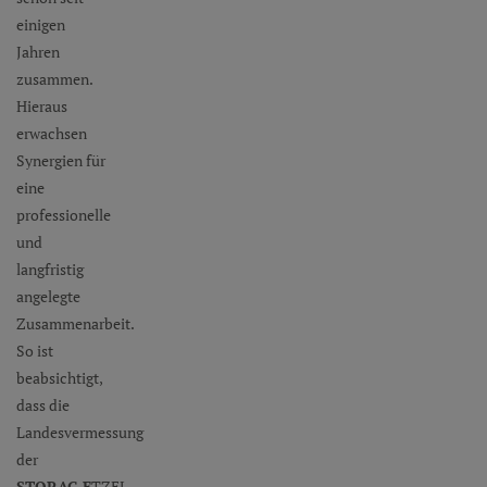
einigen
Jahren
zusammen.
Hieraus
erwachsen
Synergien für
eine
professionelle
und
langfristig
angelegte
Zusammenarbeit.
So ist
beabsichtigt,
dass die
Landesvermessung
der
STORAG
E
TZEL