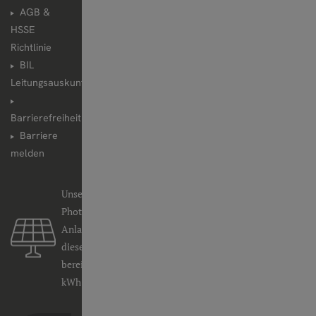
AGB &
HSSE
Richtlinie
BIL
Leitungsauskunft
Barrierefreiheit
Barriere
melden
Unsere
Photovoltaik-
Anlage hat
dieses Jahr
bereits
237.891
kWh erzeugt.