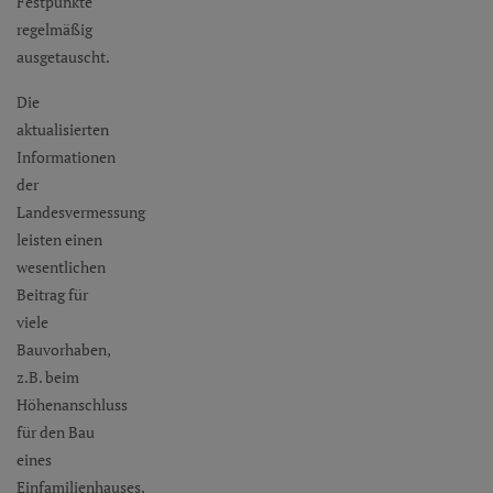
Festpunkte
regelmäßig
ausgetauscht.
Die
aktualisierten
Informationen
der
Landesvermessung
leisten einen
wesentlichen
Beitrag für
viele
Bauvorhaben,
z.B. beim
Höhenanschluss
für den Bau
eines
Einfamilienhauses,