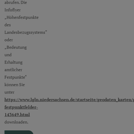
abrufen. Die
Infoflyer
„Höhenfestpunkte
des
Landesbezugssystems“
oder
„Bedeutung
und
Erhaltung
amtlicher
Festpunkte“
können Sie
unter
https://www.lgln.niedersachsen.de/startseite/geodaten_karten
festpunktfelder-
143649.html
downloaden.