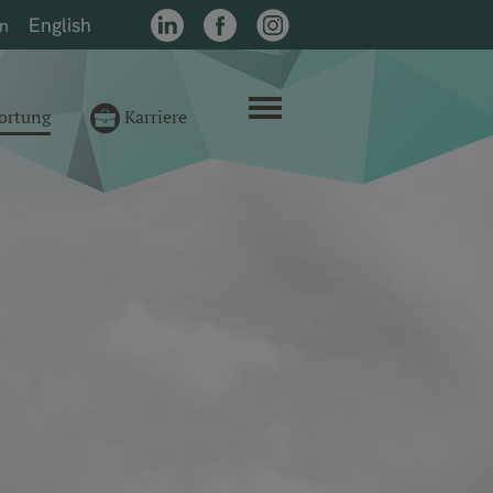
English
on
LinkedIn
Facebook
Instagram
Menü
ortung
Karriere